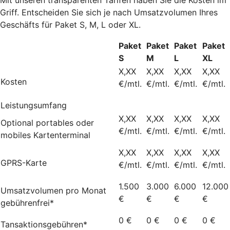
Griff. Entscheiden Sie sich je nach Umsatzvolumen Ihres
Geschäfts für Paket S, M, L oder XL.
Paket
Paket
Paket
Paket
S
M
L
XL
X,XX
X,XX
X,XX
X,XX
Kosten
€/mtl.
€/mtl.
€/mtl.
€/mtl.
Leistungsumfang
X,XX
X,XX
X,XX
X,XX
Optional portables oder
€/mtl.
€/mtl.
€/mtl.
€/mtl.
mobiles Kartenterminal
X,XX
X,XX
X,XX
X,XX
GPRS-Karte
€/mtl.
€/mtl.
€/mtl.
€/mtl.
1.500
3.000
6.000
12.000
Umsatzvolumen pro Monat
€
€
€
€
gebührenfrei*
0 €
0 €
0 €
0 €
Tansaktionsgebühren*