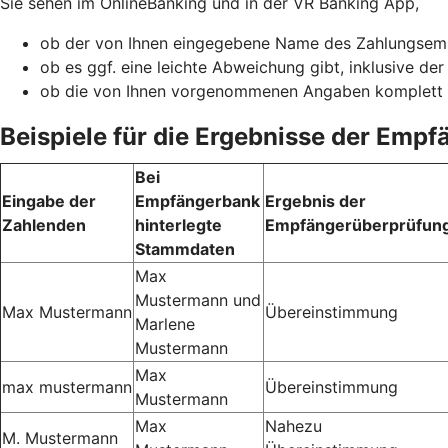
Sie sehen im OnlineBanking und in der VR Banking App,
ob der von Ihnen eingegebene Name des Zahlungsemp
ob es ggf. eine leichte Abweichung gibt, inklusive de
ob die von Ihnen vorgenommenen Angaben komplett
Beispiele für die Ergebnisse der Emp
Bei
Eingabe der
Empfängerbank
Ergebnis der
Zahlenden
hinterlegte
Empfängerüberprüfun
Stammdaten
Max
Mustermann und
Max Mustermann
Übereinstimmung
Marlene
Mustermann
Max
max mustermann
Übereinstimmung
Mustermann
Max
Nahezu
M. Mustermann