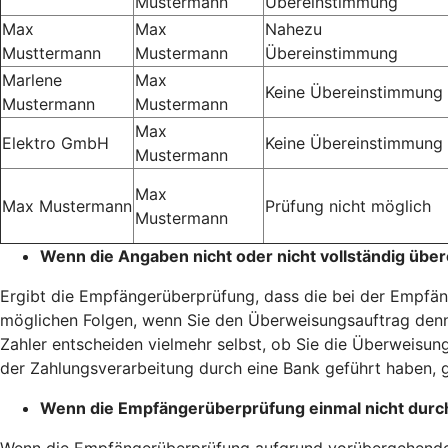
Mustermann
Übereinstimmung
Max
Max
Nahezu
Musttermann
Mustermann
Übereinstimmung
Marlene
Max
Keine Übereinstimmung
Mustermann
Mustermann
Max
Elektro GmbH
Keine Übereinstimmung
Mustermann
Max
Max Mustermann
Prüfung nicht möglich
Mustermann
Wenn die Angaben nicht oder nicht vollständig übe
Ergibt die Empfängerüberprüfung, dass die bei der Empfäng
möglichen Folgen, wenn Sie den Überweisungsauftrag denn
Zahler entscheiden vielmehr selbst, ob Sie die Überweisung
der Zahlungsverarbeitung durch eine Bank geführt haben, g
Wenn die Empfängerüberprüfung einmal nicht durc
Wenn die Empfängerüberprüfung aufgrund vorübergehender 