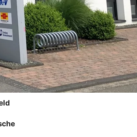
eld
sche