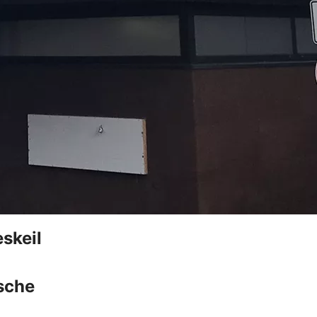
skeil
sche