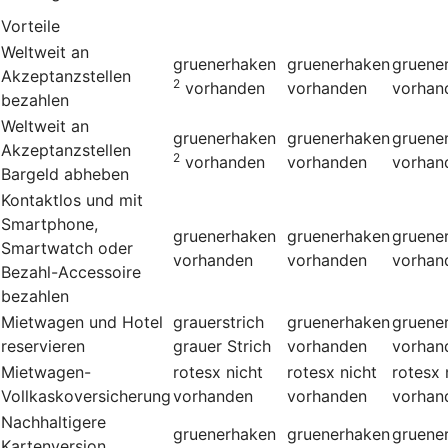
Vorteile
Weltweit an
gruenerhaken
gruenerhaken
gruene
Akzeptanzstellen
2
vorhanden
vorhanden
vorhan
bezahlen
Weltweit an
gruenerhaken
gruenerhaken
gruene
Akzeptanzstellen
2
vorhanden
vorhanden
vorhan
Bargeld abheben
Kontaktlos und mit
Smartphone,
gruenerhaken
gruenerhaken
gruene
Smartwatch oder
vorhanden
vorhanden
vorhan
Bezahl-Accessoire
bezahlen
Mietwagen und Hotel
grauerstrich
gruenerhaken
gruene
reservieren
grauer Strich
vorhanden
vorhan
Mietwagen-
rotesx
nicht
rotesx
nicht
rotesx
Vollkaskoversicherung
vorhanden
vorhanden
vorhan
Nachhaltigere
gruenerhaken
gruenerhaken
gruene
Kartenversion