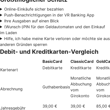
Online-Einkäufe sicher bezahlen
Push-Benachrichtigungen in der VR Banking App
Ihre Ausgaben auf einen Blick
(Wunsch-)PIN für den Geldautomaten und den Einkauf
im Laden
Hilfe, ich habe meine Karte verloren oder möchte sie aus
anderen Gründen sperren
Debit- und Kreditkarten-Vergleich
BasicCard
ClassicCard
GoldCa
Debitkarte
Kreditkarte
Kreditk
Kartenart
Monatliche
Monatl
Abbuchung
Abbuc
Guthabenbasis
Abrechnung
vom
vom
Girokonto
Giroko
39,00 €
39,00 €
85,00 
Jahresgebühr