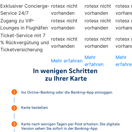
Exklusiver Concierge-
rotesx
nicht
rotesx
nicht
rotesx
Service 24/7
vorhanden
vorhanden
vorhan
Zugang zu VIP-
rotesx
nicht
rotesx
nicht
rotesx
Lounges in Flughäfen
vorhanden
vorhanden
vorhan
Ticket-Service mit 7
rotesx
nicht
rotesx
nicht
rotesx
% Rückvergütung und
vorhanden
vorhanden
vorhan
Ticketversicherung
Mehr
Mehr
Mehr erfahren
erfahren
erfahre