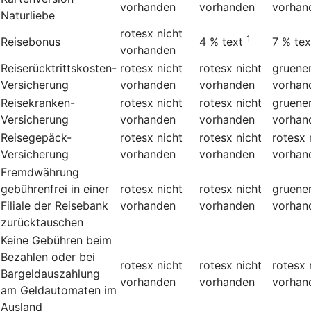
vorhanden
vorhanden
vorhan
Naturliebe
rotesx
nicht
1
Reisebonus
4 %
text
7 %
tex
vorhanden
Reiserücktrittskosten-
rotesx
nicht
rotesx
nicht
gruene
Versicherung
vorhanden
vorhanden
vorhan
Reisekranken-
rotesx
nicht
rotesx
nicht
gruene
Versicherung
vorhanden
vorhanden
vorhan
Reisegepäck-
rotesx
nicht
rotesx
nicht
rotesx
Versicherung
vorhanden
vorhanden
vorhan
Fremdwährung
gebührenfrei in einer
rotesx
nicht
rotesx
nicht
gruene
Filiale der Reisebank
vorhanden
vorhanden
vorhan
zurücktauschen
Keine Gebühren beim
Bezahlen oder bei
rotesx
nicht
rotesx
nicht
rotesx
Bargeldauszahlung
vorhanden
vorhanden
vorhan
am Geldautomaten im
Ausland