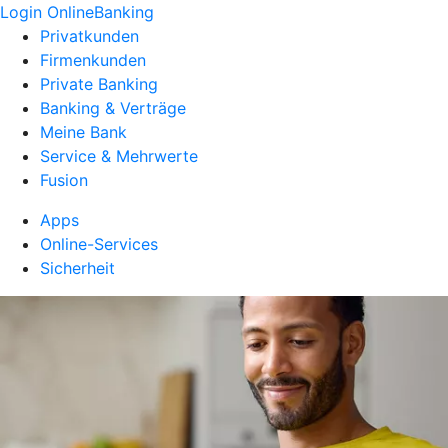
Login OnlineBanking
Privatkunden
Firmenkunden
Private Banking
Banking & Verträge
Meine Bank
Service & Mehrwerte
Fusion
Apps
Online-Services
Sicherheit