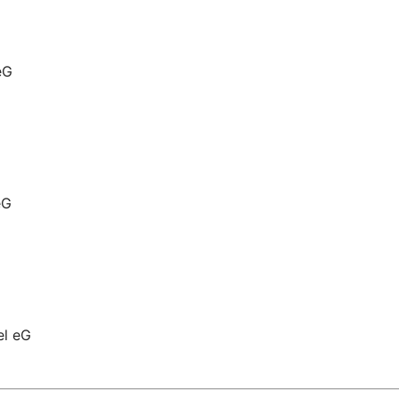
eG
eG
el eG