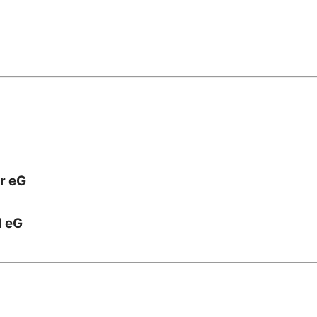
r eG
l eG